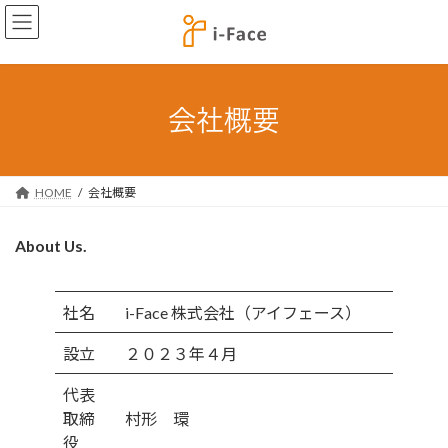
コ
ナ
ン
ビ
テ
ゲ
ン
ー
ツ
シ
へ
ョ
会社概要
ス
ン
キ
に
ッ
移
プ
動
HOME
会社概要
About Us.
社名
i-Face 株式会社（アイフェース）
設立
２０２３年４月
代表
取締
村形 環
役