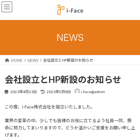
コ
ナ
ン
ビ
テ
ゲ
ン
ー
ツ
シ
へ
ョ
NEWS
ス
ン
キ
に
ッ
移
プ
動
HOME
NEWS
会社設立とHP新設のお知らせ
会社設立とHP新設のお知らせ
最
2023年4月23日
2023年5月8日
i-face@admin
終
更
この度、i-Face株式会社を設立いたしました。
新
日
時
業界の変革の中、少しでも皆様のお役に立てるよう社員一同、懸
:
命に努力してまいりますので、どうか温かいご支援をお願い申し上
げます。